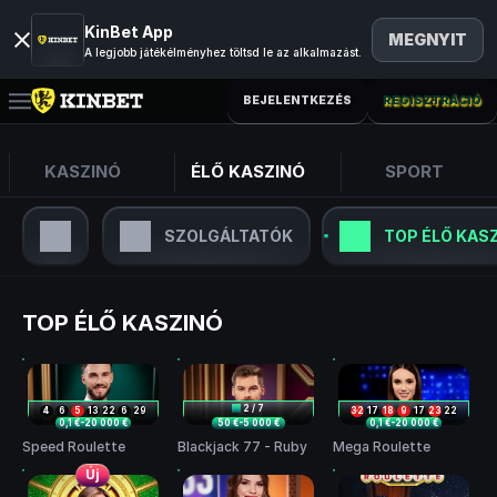
KinBet App
MEGNYIT
A legjobb játékélményhez töltsd le az alkalmazást.
BEJELENTKEZÉS
REGISZTRÁCIÓ
KASZINÓ
ÉLŐ KASZINÓ
SPORT
SZOLGÁLTATÓK
TOP ÉLŐ KAS
TOP ÉLŐ KASZINÓ
2 / 7
4
6
5
13
22
6
29
32
17
18
9
17
23
22
0,1 €
-20 000 €
50 €
-5 000 €
0,1 €
-20 000 €
3
13
19
3
3
18
4
15
21
18
11
20
26
6
Speed Roulette
Blackjack 77 - Ruby
Mega Roulette
2
6
24
22
31
11
12
7
33
28
36
14
Új