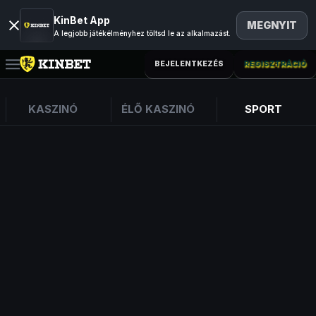
KinBet App
MEGNYIT
A legjobb játékélményhez töltsd le az alkalmazást.
BEJELENTKEZÉS
REGISZTRÁCIÓ
KASZINÓ
ÉLŐ KASZINÓ
SPORT