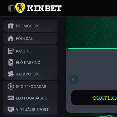
PROMÓCIÓK
FŐOLDAL
4. SZINT
5. SZINT
3. SZINT
KASZINÓ
Személyre szabott ajá
Személyre szabott ajá
1. SZINT
2. SZINT
Személyre szabott ajá
ÉLŐ KASZINÓ
Helyszíni promóciók
Helyszíni promóciók
Magasabb kifizetési l
Magasabb kifizetési l
JACKPOTOK
Magasabb kifizetési l
0–24 elérhető Élő Cha
0–24 elérhető Élő Cha
Cashback
Cashback
SPORTFOGADÁS
Cashback
Személyi VIP menedzs
Személyi VIP menedzs
CSATLA
CSATLA
ÉLŐ FOGADÁSOK
CSATLA
CSATLA
CSATLA
VIRTUÁLIS SPORT