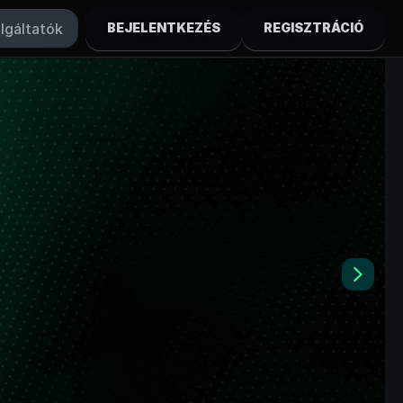
lgáltatók
BEJELENTKEZÉS
REGISZTRÁCIÓ