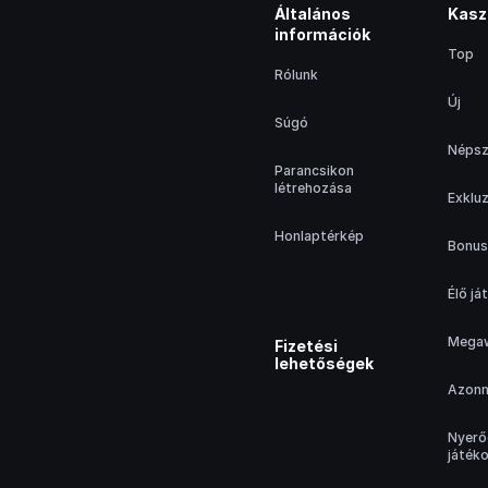
Általános
Kasz
információk
Top
Rólunk
Új
Súgó
Népsz
Parancsikon
létrehozása
Exkluz
Honlaptérkép
Bonus
Élő já
Mega
Fizetési
lehetőségek
Azonna
Nyerő
játék