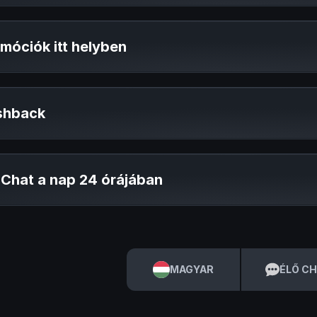
móciók itt helyben
shback
 Chat a nap 24 órájában
MAGYAR
ÉLŐ C