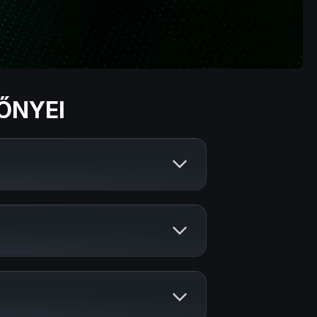
ŐNYEI