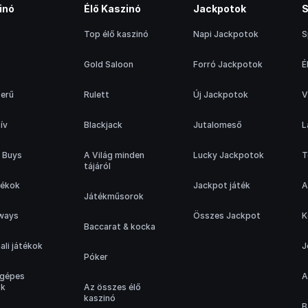
inó
Élő Kaszinó
Jackpotok
S
Top élő kaszinó
Napi Jackpotok
S
Gold Saloon
Forró Jackpotok
É
erű
Rulett
Új Jackpotok
V
ív
Blackjack
Jutalomeső
L
 Buys
A Világ minden
Lucky Jackpotok
T
tájáról
tékok
Jackpot játék
A
Játékműsorok
ways
Összes Jackpot
K
Baccarat & kocka
li játékok
J
Póker
gépes
A
ok
Az összes élő
kaszinó
B