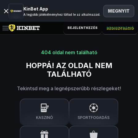
KinBet App
MEGNYIT
A legjobb játékélményhez töltsd le az alkalmazást.
BEJELENTKEZÉS
REGISZTRÁCIÓ
404 oldal nem található
HOPPÁ! AZ OLDAL NEM
TALÁLHATÓ
Tekintsd meg a legnépszerűbb részlegeket!
KASZINÓ
SPORTFOGADÁS