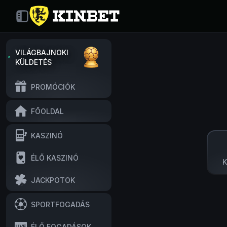
VILÁGBAJNOKI
KÜLDETÉS
PROMÓCIÓK
FŐOLDAL
KASZINÓ
ÉLŐ KASZINÓ
JACKPOTOK
SPORTFOGADÁS
ÉLŐ FOGADÁSOK