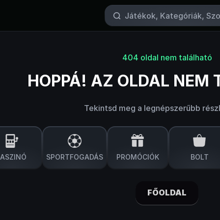
Játékok, Kategóriák, Szo
404 oldal nem található
HOPPÁ! AZ OLDAL NEM 
Tekintsd meg a legnépszerűbb rész
KASZINÓ
SPORTFOGADÁS
PROMÓCIÓK
BOLT
FŐOLDAL