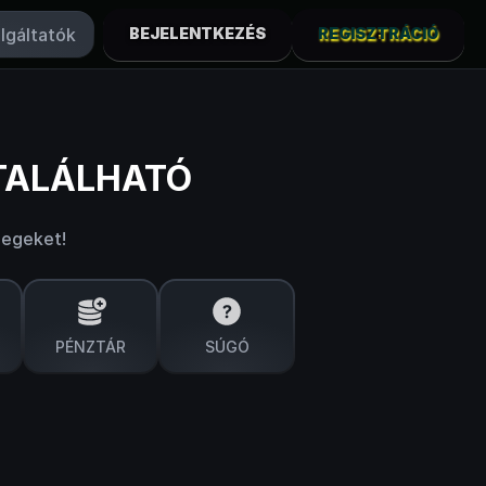
lgáltatók
BEJELENTKEZÉS
REGISZTRÁCIÓ
TALÁLHATÓ
legeket!
PÉNZTÁR
SÚGÓ