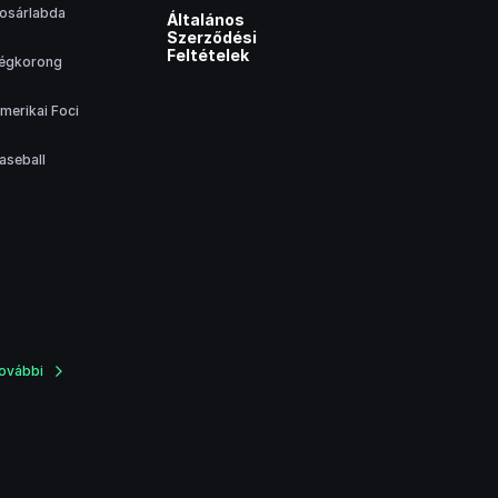
osárlabda
Általános
Szerződési
Feltételek
égkorong
merikai Foci
aseball
ovábbi