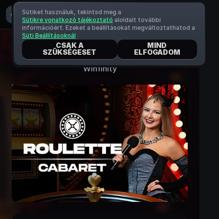
Sütiket használuk, tekintsd meg a
Sütikre vonatkozó tájékoztató
aloldalt további
információért. Ezeket a beállításokat megváltoztathatod a
Süti Beállításoknál
CSAK A
MIND
SZÜKSÉGESET
ELFOGADOM
Cabaret Roulette
Winfinity