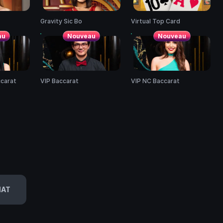
Gravity Sic Bo
Virtual Top Card
au
Nouveau
Nouveau
carat
VIP Baccarat
VIP NC Baccarat
au
Nouveau
Nouveau
iger
Roulette Lite
Top Card
HAT