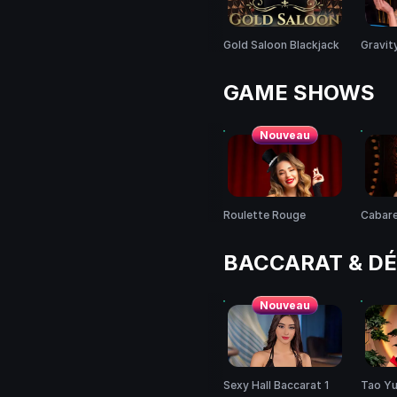
Gold Saloon Blackjack
Gravit
GAME SHOWS
Nouveau
Roulette Rouge
Cabare
BACCARAT & D
Nouveau
Sexy Hall Baccarat 1
Tao Yu