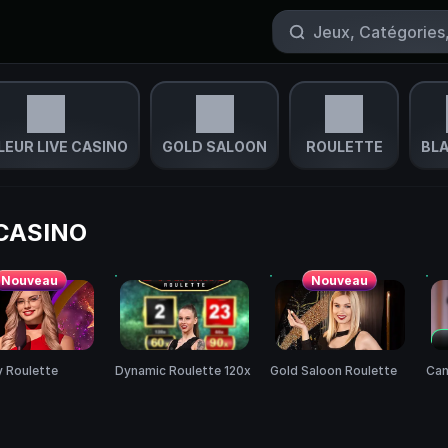
Jeux, Catégories,
LEUR LIVE CASINO
GOLD SALOON
ROULETTE
BL
 CASINO
Nouveau
Nouveau
y Roulette
Dynamic Roulette 120x
Gold Saloon Roulette
Can