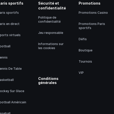
aris sportifs
Sécurité et
Promotions
confidentialité
aris sportifs
Promotions Casino
Politique de
confidentialité
aris en direct
Promotions Paris
sportifs
Jeu responsable
ports virtuels
Défis
Informations sur
ootball
les cookies
Boutique
ennis
Tournois
ennis De Table
VIP
Conditions
asketball
générales
ockey Sur Glace
ootball Américain
aseball