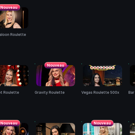
Nouveau
aloon Roulette
Nouveau
t Roulette
Gravity Roulette
Vegas Roulette 500x
Bar
Nouveau
Nouveau