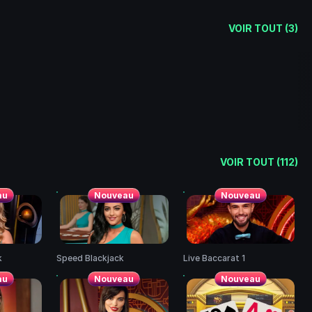
VOIR TOUT (3)
VOIR TOUT (112)
au
Nouveau
Nouveau
k
Speed Blackjack
Live Baccarat 1
au
Nouveau
Nouveau