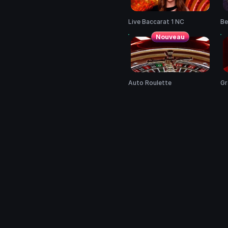
Live Baccarat 1 NC
Be
Nouveau
Auto Roulette
Gr
Nouveau
Gravity Roulette
Th