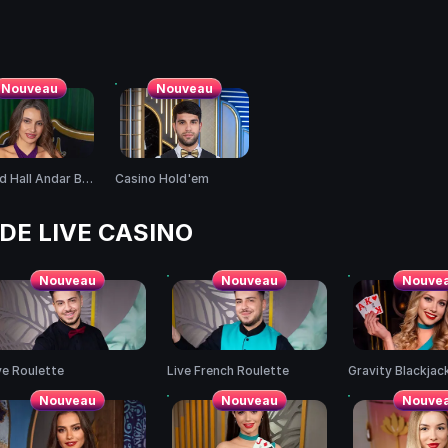
Nouveau
Nouveau
Emerald Hall Andar Bahar
Casino Hold'em
DE LIVE CASINO
Nouveau
Nouveau
Nouve
ve Roulette
Live French Roulette
Gravity Blackjac
Nouveau
Nouveau
Nouve