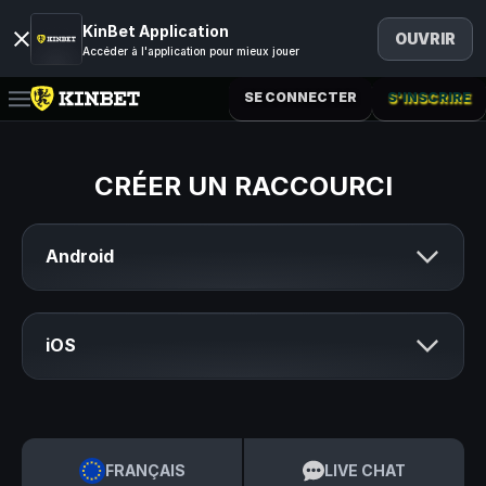
KinBet Application
OUVRIR
Accéder à l'application pour mieux jouer
SE CONNECTER
S'INSCRIRE
CRÉER UN RACCOURCI
Android
iOS
FRANÇAIS
LIVE CHAT