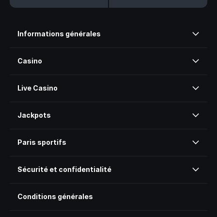
Informations générales
Casino
Live Casino
Jackpots
Paris sportifs
Sécurité et confidentialité
Conditions générales