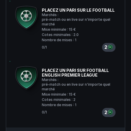
PLACEZ UN PARI SUR LE FOOTBALL
Marchés :
pré-match ou en live sur n'importe quel
marché
Mise minimale : 15 €
Cotes minimales : 2.0
Nombre de mises : 1
2
0/1
PLACEZ UN PARI SUR FOOTBALL
ENGLISH PREMIER LEAGUE
Marchés :
pré-match ou en live sur n'importe quel
marché
Mise minimale : 15 €
Cotes minimales : 2
Nombre de mises : 1
2
0/1