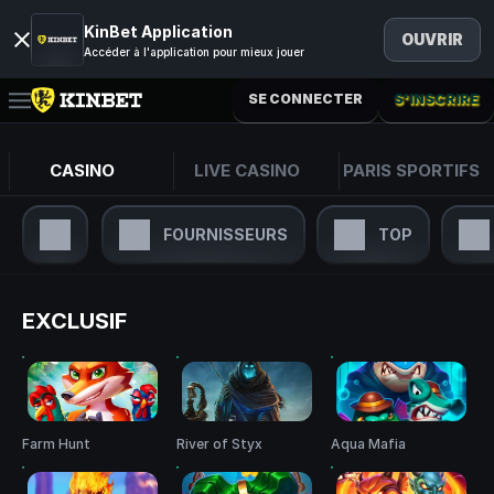
KinBet Application
OUVRIR
Accéder à l'application pour mieux jouer
SE CONNECTER
S'INSCRIRE
CASINO
LIVE CASINO
PARIS SPORTIFS
FOURNISSEURS
TOP
EXCLUSIF
Farm Hunt
River of Styx
Aqua Mafia