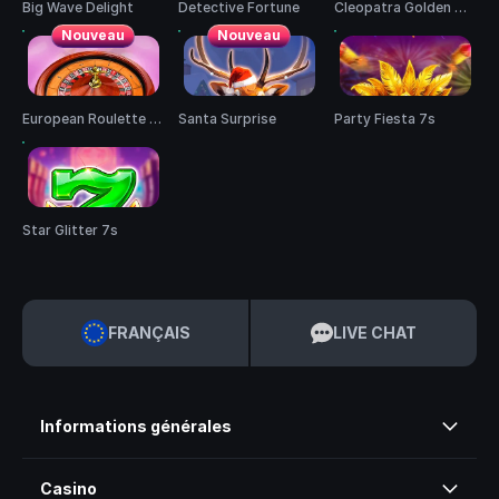
Big Wave Delight
Detective Fortune
Cleopatra Golden Necklace
Nouveau
Nouveau
European Roulette Extra Pay
Santa Surprise
Party Fiesta 7s
Star Glitter 7s
FRANÇAIS
LIVE CHAT
Informations générales
Casino