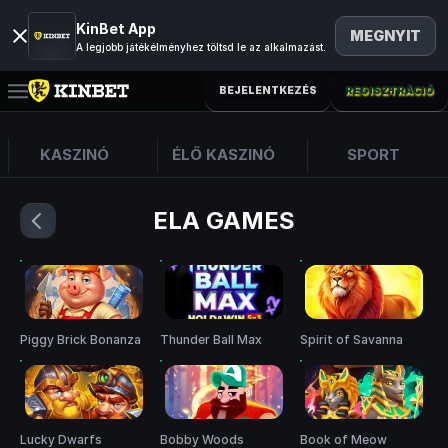
KinBet App
MEGNYIT
A legjobb játékélményhez töltsd le az alkalmazást.
BEJELENTKEZÉS
REGISZTRÁCIÓ
KASZINÓ
ÉLŐ KASZINÓ
SPORT
ELA GAMES
Piggy Brick Bonanza
Thunder Ball Max
Spirit of Savanna
Lucky Dwarfs
Bobby Woods
Book of Meow