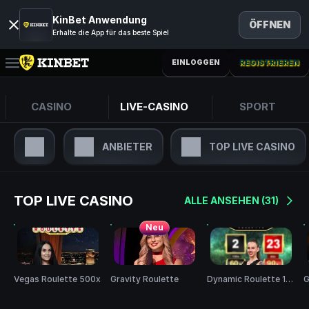
KinBet Anwendung
ÖFFNEN
Erhalte die App für das beste Spiel
EINLOGGEN
REGISTRIEREN
CASINO
LIVE-CASINO
SPORT
ANBIETER
TOP LIVE CASINO
TOP LIVE CASINO
ALLE ANSEHEN (31)
Neu
Vegas Roulette 500x
Gravity Roulette
Dynamic Roulette 120x
G