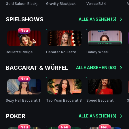
Gold Saloon Blackjack
Gravity Blackjack
Venice BJ 4
M
SPIELSHOWS
ALLE ANSEHEN (5)
Neu
EUR 77’924.29
Roulette Rouge
Cabaret Roulette
Candy Wheel
BACCARAT & WÜRFEL
ALLE ANSEHEN (53)
Neu
Sexy Hall Baccarat 1
Tao Yuan Baccarat 8
Speed Baccarat
G
POKER
ALLE ANSEHEN (3)
Neu
Neu
Neu