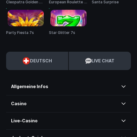
Cleopatra Golden Necklace
European Roulette Extra Pay
Santa Surprise
Party Fiesta 7s
Star Glitter 7s
DEUTSCH
LIVE CHAT
Allgemeine Infos
Casino
Live-Casino