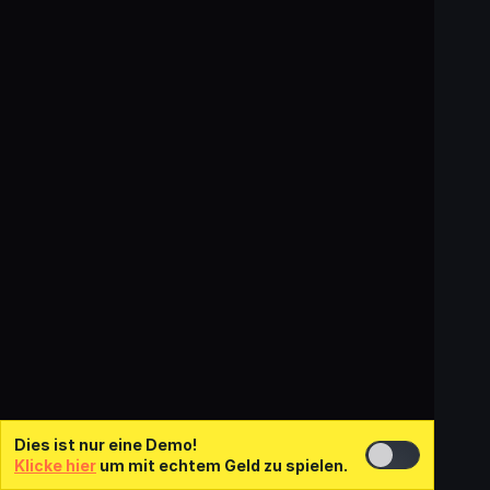
Dies ist nur eine Demo!
Klicke hier
um mit echtem Geld zu spielen.