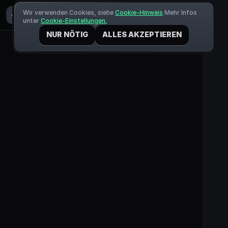
Wir verwenden Cookies, siehe
Cookie-Hinweis
Mehr Infos
unter
Cookie-Einstellungen.
NUR NÖTIG
ALLES AKZEPTIEREN