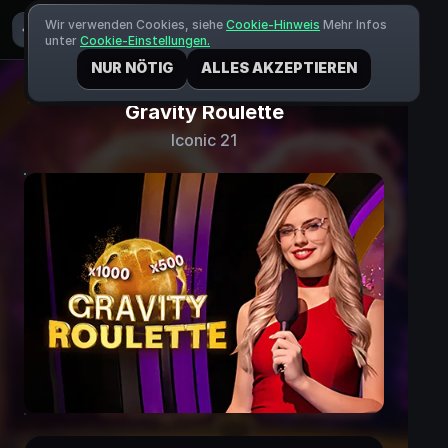
Wir verwenden Cookies, siehe
Cookie-Hinweis
Mehr Infos
unter
Cookie-Einstellungen.
NUR NÖTIG
ALLES AKZEPTIEREN
Gravity Roulette
Iconic 21