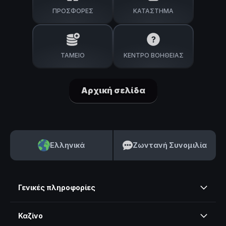
ΠΡΟΣΦΟΡΈΣ
ΚΑΤΆΣΤΗΜΑ
ΤΑΜΕΊΟ
ΚΈΝΤΡΟ ΒΟΉΘΕΙΑΣ
Αρχική σελίδα
Ελληνικά
Ζωντανή Συνομιλία
Γενικές πληροφορίες
Καζίνο