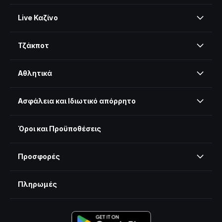
Live Καζίνο
Τζάκποτ
Αθλητικά
Ασφάλεια και Ιδιωτικό απόρρητο
Όροι και Προϋποθέσεις
Προσφορές
Πληρωμές