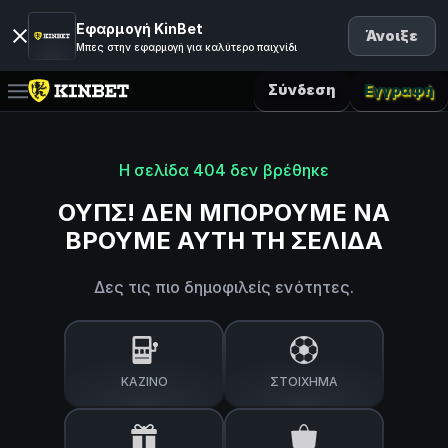
Εφαρμογή KinBet
Άνοιξε
Μπες στην εφαρμογή για καλύτερο παιχνίδι
Σύνδεση
Εγγραφή
Η σελίδα 404 δεν βρέθηκε
ΟΥΠΣ! ΔΕΝ ΜΠΟΡΟΎΜΕ ΝΑ
ΒΡΟΎΜΕ ΑΥΤΉ ΤΗ ΣΕΛΊΔΑ
Δες τις πιο δημοφιλείς ενότητες.
ΚΑΖΊΝΟ
ΣΤΟΊΧΗΜΑ