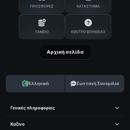
ΠΡΟΣΦΟΡΈΣ
ΚΑΤΆΣΤΗΜΑ
ΤΑΜΕΊΟ
ΚΈΝΤΡΟ ΒΟΉΘΕΙΑΣ
Αρχική σελίδα
Ελληνικά
Ζωντανή Συνομιλία
Γενικές πληροφορίες
Καζίνο