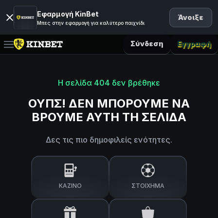
Εφαρμογή KinBet
Άνοιξε
Μπες στην εφαρμογή για καλύτερο παιχνίδι
Σύνδεση
Εγγραφή
Η σελίδα 404 δεν βρέθηκε
ΟΥΠΣ! ΔΕΝ ΜΠΟΡΟΎΜΕ ΝΑ
ΒΡΟΎΜΕ ΑΥΤΉ ΤΗ ΣΕΛΊΔΑ
Δες τις πιο δημοφιλείς ενότητες.
ΚΑΖΊΝΟ
ΣΤΟΊΧΗΜΑ