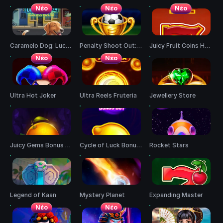
Nέο
Nέο
Nέο
Caramelo Dog: Lucky Run
Penalty Shoot Out: Super Spin
Juicy Fruit Coins Hold and Win
Nέο
Nέο
Ultra Hot Joker
Ultra Reels Fruteria
Jewellery Store
Juicy Gems Bonus Buy
Cycle of Luck Bonus Buy
Rocket Stars
Legend of Kaan
Mystery Planet
Expanding Master
Nέο
Nέο