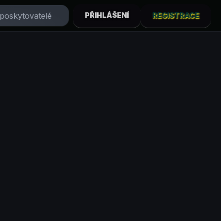
 poskytovatelé
PŘIHLÁŠENÍ
REGISTRACE