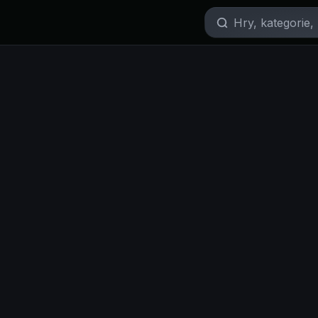
Hry, kategorie,