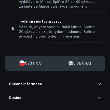
vydělávejte Mince. Splňte 20 ze 40 výzev a
získejte za Mince další týdenní odměny.
Týdenní sportovní výzvy
Sázejte, abyste vydělali další Mince. Splňte
3
20 výzev a získejte týdenní odměnu. Splňte
je všechny před týdenním resetem.
ČEŠTINA
LIVE CHAT
Obecné informace
Casino