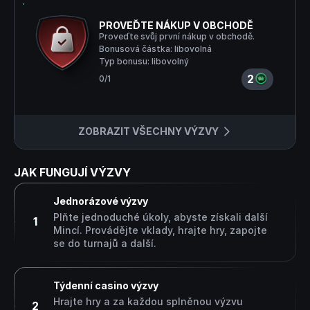
PROVEĎTE NÁKUP V OBCHODĚ
Proveďte svůj první nákup v obchodě.
Bonusová částka: libovolná
Typ bonusu: libovolný
2
0/1
ZOBRAZIT VŠECHNY VÝZVY
JAK FUNGUJÍ VÝZVY
Jednorázové výzvy
Plňte jednoduché úkoly, abyste získali další
1
Mincí. Provádějte vklady, hrajte hry, zapojte
se do turnajů a další.
Týdenní casino výzvy
Hrajte hry a za každou splněnou výzvu
2