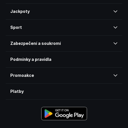
Jackpoty
Sport
Zabezpečení a soukromí
Podmínky a pravidla
Promoakce
Platby