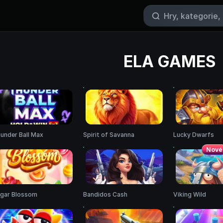
Hry, kategorie,
ELA GAMES
under Ball Max
Spirit of Savanna
Lucky Dwarfs
Nové
gar Blossom
Bandidos Cash
Viking Wild