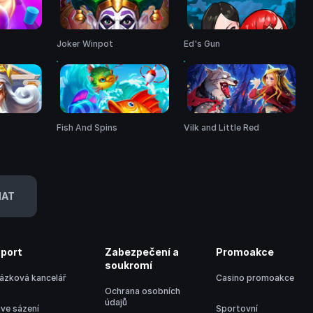
Joker Winpot
Ed's Gun
Fish And Spins
Vilk and Little Red
HAT
port
Zabezpečení a
Promoakce
soukromí
ázková kancelář
Casino promoakce
Ochrana osobních
údajů
ive sázení
Sportovní