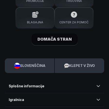
PROMOCIJE
TRGOVINA
BLAGAJNA
CENTER ZA POMOČ
DOMAČA STRAN
SLOVENŠČINA
KLEPET V ŽIVO
Splošne informacije
Igralnica