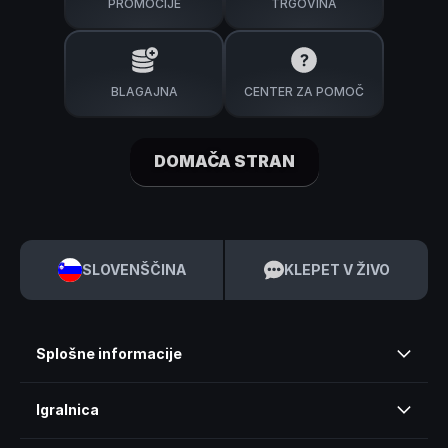
PROMOCIJE
TRGOVINA
BLAGAJNA
CENTER ZA POMOČ
DOMAČA STRAN
SLOVENŠČINA
KLEPET V ŽIVO
Splošne informacije
Igralnica