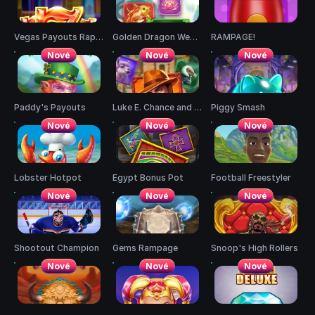
Vegas Payouts Rapid Hold & Win
Golden Dragon Wealth
RAMPAGE!
Nové
Nové
Nové
Paddy's Payouts
Luke E. Chance and the Inca Sun God
Piggy Smash
Nové
Nové
Nové
Lobster Hotpot
Egypt Bonus Pot
Football Freestyler
Nové
Nové
Nové
Shootout Champion
Gems Rampage
Snoop's High Rollers
Nové
Nové
Nové