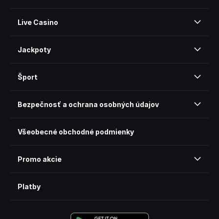
Live Casino
Jackpoty
Šport
Bezpečnosť a ochrana osobných údajov
Všeobecné obchodné podmienky
Promo akcie
Platby