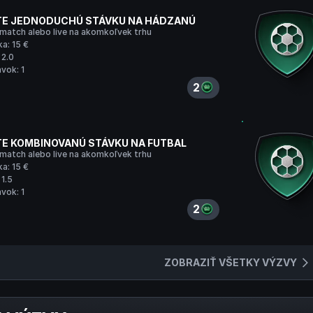
E JEDNODUCHÚ STÁVKU NA HÁDZANÚ
match alebo live na akomkoľvek trhu
ka: 15 €
 2.0
vok: 1
2
E KOMBINOVANÚ STÁVKU NA FUTBAL
match alebo live na akomkoľvek trhu
ka: 15 €
 1.5
vok: 1
2
ZOBRAZIŤ VŠETKY VÝZVY