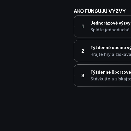
AKO FUNGUJÚ VÝZVY
Jednorázové výzvy
1
Splňte jednoduché ú
Týždenné casino v
2
Hrajte hry a získav
Týždenné športové
3
Stávkujte a získajt