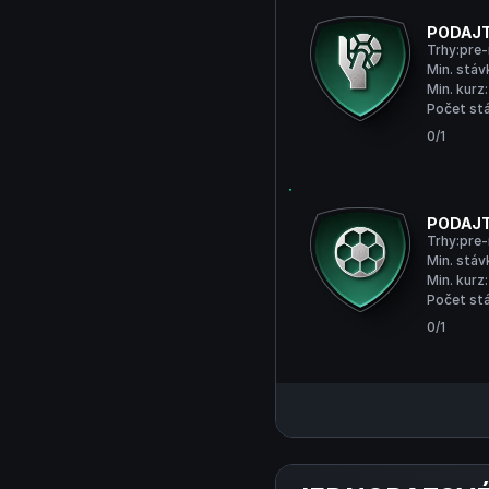
PODAJT
Trhy:
pre-
Min. stáv
Min. kurz:
Počet stá
0/1
PODAJT
Trhy:
pre-
Min. stáv
Min. kurz:
Počet stá
0/1