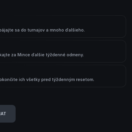
apájajte sa do turnajov a mnoho ďalšieho.
ískajte za Mince ďalšie týždenné odmeny.
Dokončite ich všetky pred týždenným resetom.
HAT