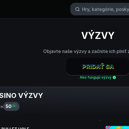
Hry, kategórie, posk
VÝZVY
Objavte naše výzvy a začnite ich plniť
PRIDAŤ SA
Ako fungujú výzvy
SINO VÝZVY
50
te