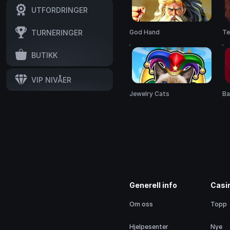
UTFORDRINGER
TURNERINGER
God Hand
Te
BUTIKK
VIP NIVÅER
Jewelry Cats
Ba
Generell info
Casi
Om oss
Topp
Hjelpesenter
Nye