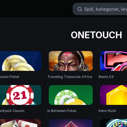
Spill, kategorier, l
ONETOUCH
ssian Poker
Traveling Treasures Africa
Beats EX
ackjack Classic
In Between Poker
Keno Rush