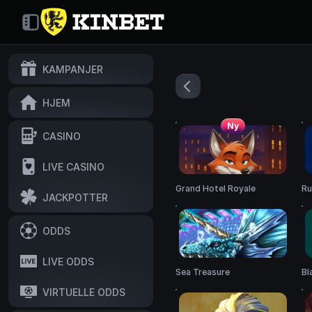
KAMPANJER
HJEM
Ny
CASINO
LIVE CASINO
Grand Hotel Royale
Ru
JACKPOTTER
ODDS
LIVE ODDS
Sea Treasure
Bl
VIRTUELLE ODDS