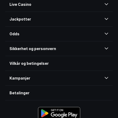
Live Casino
Jackpotter
Odds
Sikkerhet og personvern
Vilkår og betingelser
Kampanjer
Betalinger