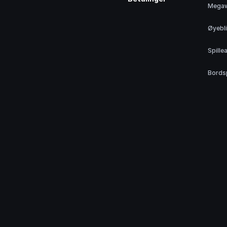
Mega
Øyebli
Spill
Bordsp