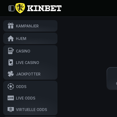
KAMPANJER
HJEM
CASINO
LIVE CASINO
JACKPOTTER
ODDS
LIVE ODDS
VIRTUELLE ODDS