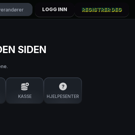
LOGG INN
REGISTRER DEG
everandører
DEN SIDEN
ene.
KASSE
HJELPESENTER