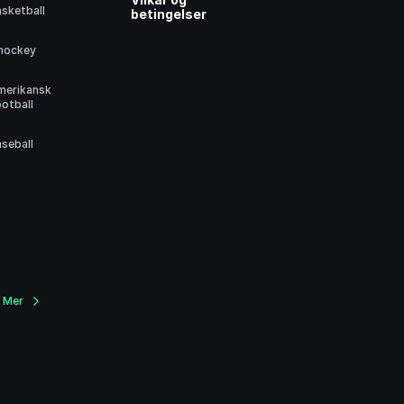
sketball
betingelser
shockey
merikansk
otball
seball
Mer