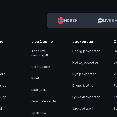
NORSK
LIVE C
no
Live Casino
Jackpotter
O
Topp live
Daglig jackpotter
O
casinospill
Hotte jackpotter
L
Gold Saloon
ære
Nye jackpotter
Vi
Rulett
sive
Drops & Wins
Fo
Blackjack
kjøp
Lykke Jackpotter
T
Over hele verden
ill
Jackpottspill
B
Spillshow