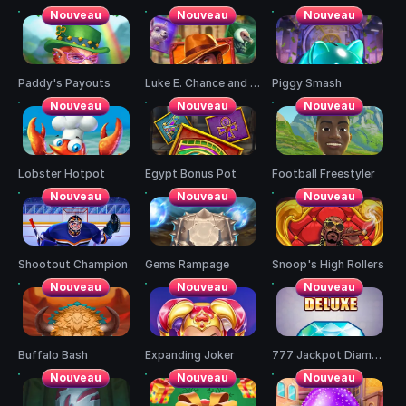
Nouveau
Nouveau
Nouveau
Paddy's Payouts
Luke E. Chance and the Inca Sun God
Piggy Smash
Nouveau
Nouveau
Nouveau
Lobster Hotpot
Egypt Bonus Pot
Football Freestyler
Nouveau
Nouveau
Nouveau
Shootout Champion
Gems Rampage
Snoop's High Rollers
Nouveau
Nouveau
Nouveau
Buffalo Bash
Expanding Joker
777 Jackpot Diamond Hold and Win Deluxe
Nouveau
Nouveau
Nouveau