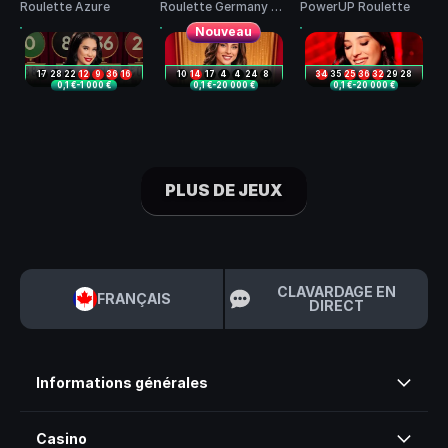
Roulette Azure
Roulette Germany - Deutsches Roulette
PowerUP Roulette
2
7
18
28
13
0
21
28
23
27
5
11
10
6
14
34
12
30
Nouveau
17
28
22
12
9
36
16
10
14
17
4
4
24
8
34
35
25
36
32
29
28
0,1 €
-1 000 €
0,1 €
-20 000 €
0,1 €
-20 000 €
22
1
33
20
0
29
25
0
5
24
30
1
21
15
4
16
6
26
33
32
8
Lucky 6 Roulette
Immersive Roulette Deluxe
Roulette Macao
16
27
7
30
10
31
10
1
14
31
26
29
26
5
11
30
15
13
Nouveau
32
33
22
26
2
30
8
30
31
14
18
13
26
0
0,1 €
-20 000 €
PLUS DE JEUX
0,1 €
-20 000 €
9
15
8
33
13
28
29
24
4
32
28
2
7
3
Roulette Italy - Roulette Italia
Spanish Roulette
Live Roulette
7
14
16
6
1
7
22
2
5
3
18
2
CLAVARDAGE EN
FRANÇAIS
DIRECT
Informations générales
Casino