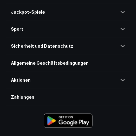
Jackpot-Spiele
Sport
Sicherheit und Datenschutz
Allgemeine Geschäftsbedingungen
Aktionen
Zahlungen