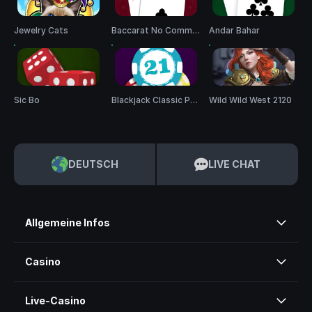
Jewelry Cats
Baccarat No Commission
Andar Bahar
Sic Bo
Blackjack Classic Perfect Pairs
Wild Wild West 2120
DEUTSCH
LIVE CHAT
Allgemeine Infos
Casino
Live-Casino