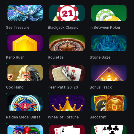
Sea Treasure
Blackjack Classic
In Between Poker
Keno Rush
Roulette
Stone Gaze
God Hand
Teen Patti 20-20
Bonus Track
Raiden Medal Burst
Wheel of Fortune
Baccarat