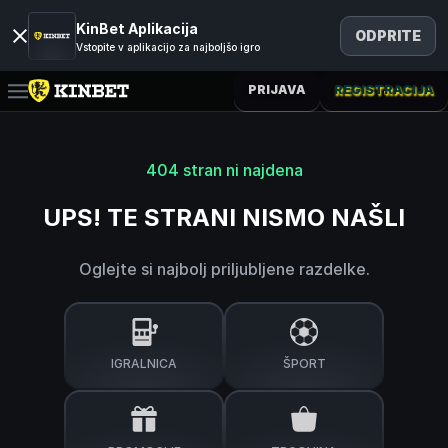
KinBet Aplikacija
ODPRITE
Vstopite v aplikacijo za najboljšo igro
PRIJAVA
REGISTRACIJA
404 stran ni najdena
UPS! TE STRANI NISMO NAŠLI
Oglejte si najbolj priljubljene razdelke.
IGRALNICA
ŠPORT