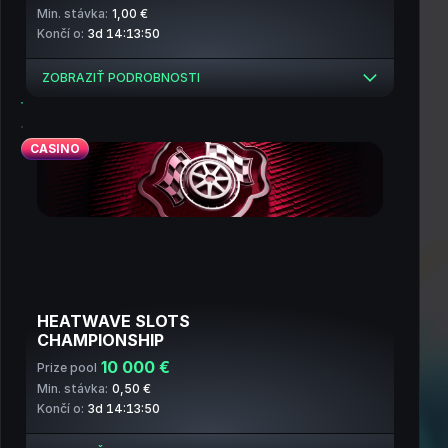
Min. stávka:
1,00 €
Končí o:
3d 14:13:50
ZOBRAZIŤ PODROBNOSTI
CASINO
HEATWAVE SLOTS
CHAMPIONSHIP
10 000 €
Prize pool
Min. stávka:
0,50 €
Končí o:
3d 14:13:50