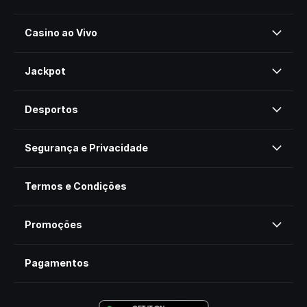
Casino ao Vivo
Jackpot
Desportos
Segurança e Privacidade
Termos e Condições
Promoções
Pagamentos