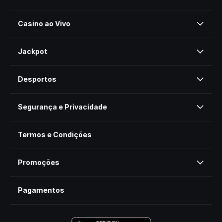
Casino ao Vivo
Jackpot
Desportos
Segurança e Privacidade
Termos e Condições
Promoções
Pagamentos