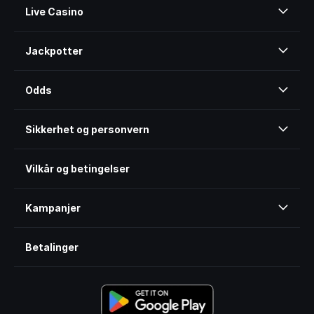
Live Casino
Jackpotter
Odds
Sikkerhet og personvern
Vilkår og betingelser
Kampanjer
Betalinger