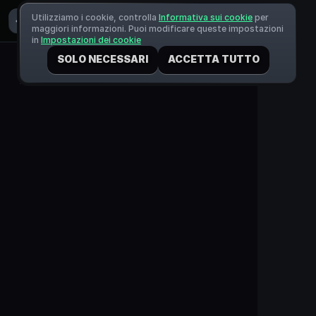
Utilizziamo i cookie, controlla
Informativa sui cookie
per
maggiori informazioni. Puoi modificare queste impostazioni
in
Impostazioni dei cookie
SOLO NECESSARI
ACCETTA TUTTO