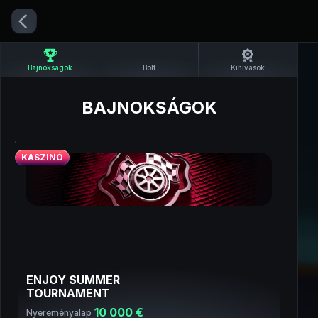
Bajnokságok
Bolt
Kihívások
BAJNOKSÁGOK
KASZINÓ
ENJOY SUMMER
TOURNAMENT
10 000 €
Nyereményalap