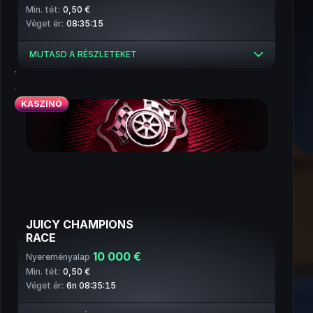
Min. tét:
0,50 €
Véget ér:
08:35:15
MUTASD A RÉSZLETEKET
KASZINÓ
JUICY CHAMPIONS
RACE
10 000 €
Nyereményalap
Min. tét:
0,50 €
Véget ér:
6n 08:35:15