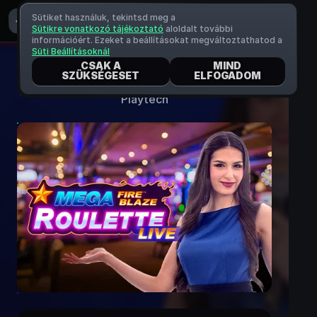
Sütiket használuk, tekintsd meg a
Sütikre vonatkozó tájékoztató
aloldalt további
információért. Ezeket a beállításokat megváltoztathatod a
Süti Beállításoknál
CSAK A
MIND
SZÜKSÉGESET
ELFOGADOM
Mega Fire Blaze Ruleta España
Playtech