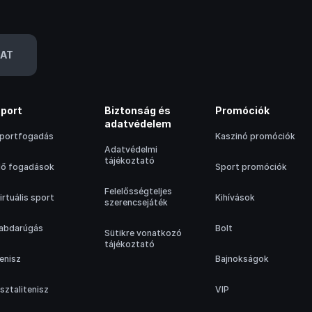
HAT
port
Biztonság és
Promóciók
adatvédelem
portfogadás
Kaszinó promóciók
Adatvédelmi
tájékoztató
lő fogadások
Sport promóciók
Felelősségteljes
irtuális sport
Kihívások
szerencsejáték
abdarúgás
Bolt
Sütikre vonatkozó
tájékoztató
enisz
Bajnokságok
sztalitenisz
VIP