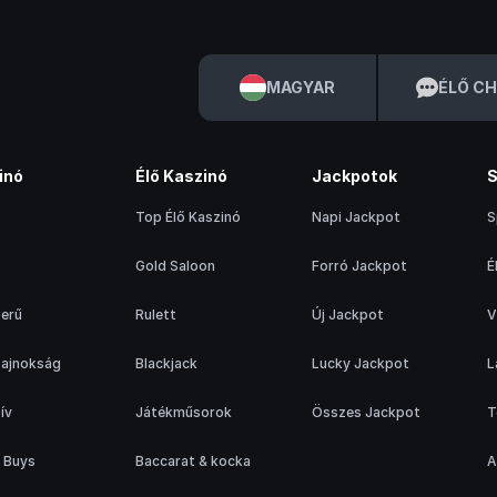
MAGYAR
ÉLŐ C
inó
Élő Kaszinó
Jackpotok
S
Top Élő Kaszinó
Napi Jackpot
S
Gold Saloon
Forró Jackpot
É
erű
Rulett
Új Jackpot
V
bajnokság
Blackjack
Lucky Jackpot
L
ív
Játékműsorok
Összes Jackpot
T
 Buys
Baccarat & kocka
A