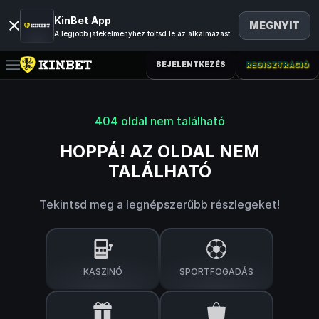
KinBet App
MEGNYIT
A legjobb játékélményhez töltsd le az alkalmazást.
BEJELENTKEZÉS
REGISZTRÁCIÓ
404 oldal nem található
HOPPÁ! AZ OLDAL NEM
TALÁLHATÓ
Tekintsd meg a legnépszerűbb részlegeket!
KASZINÓ
SPORTFOGADÁS