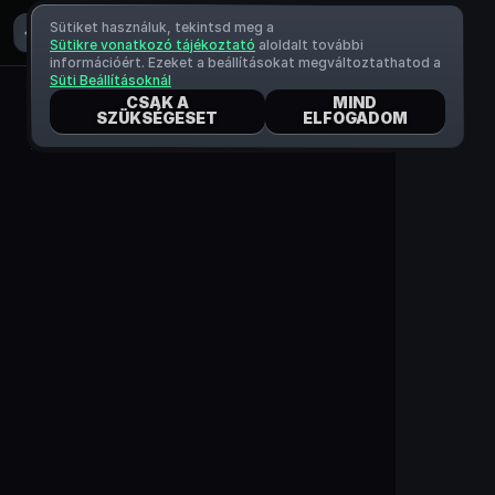
Sütiket használuk, tekintsd meg a
Sütikre vonatkozó tájékoztató
aloldalt további
információért. Ezeket a beállításokat megváltoztathatod a
Süti Beállításoknál
CSAK A
MIND
SZÜKSÉGESET
ELFOGADOM