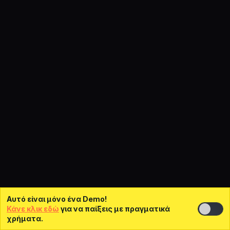
Αυτό είναι μόνο ένα Demo!
Κάνε κλικ εδώ
για να παίξεις με πραγματικά
χρήματα.