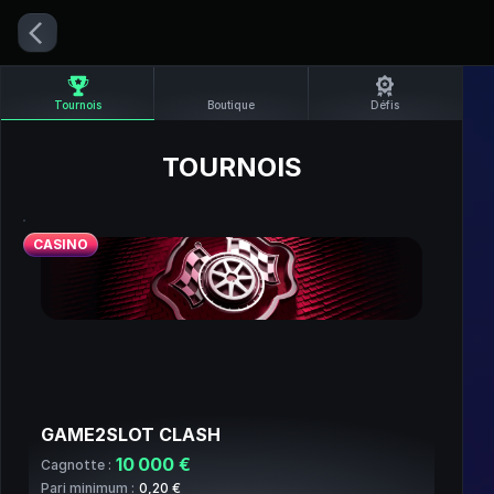
Tournois
Boutique
Défis
TOURNOIS
CASINO
GAME2SLOT CLASH
10 000 €
Cagnotte :
Pari minimum :
0,20 €