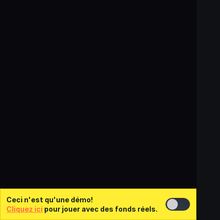
Ceci n'est qu'une démo!
Cliquez ici
pour jouer avec des fonds réels.