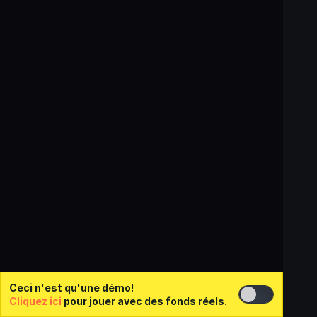
Ceci n'est qu'une démo!
Cliquez ici
pour jouer avec des fonds réels.