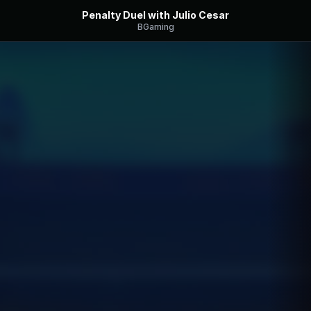
Penalty Duel with Julio Cesar
BGaming