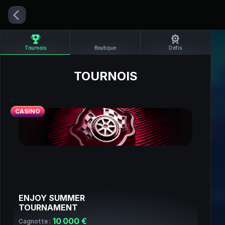
Tournois
Boutique
Défis
TOURNOIS
CASINO
ENJOY SUMMER
TOURNAMENT
10 000 €
Cagnotte :