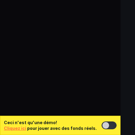
Ceci n'est qu'une démo!
Cliquez ici
pour jouer avec des fonds réels.