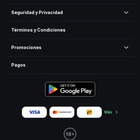
Seguridad y Privacidad
Términos y Condiciones
Promociones
Pagos
Más