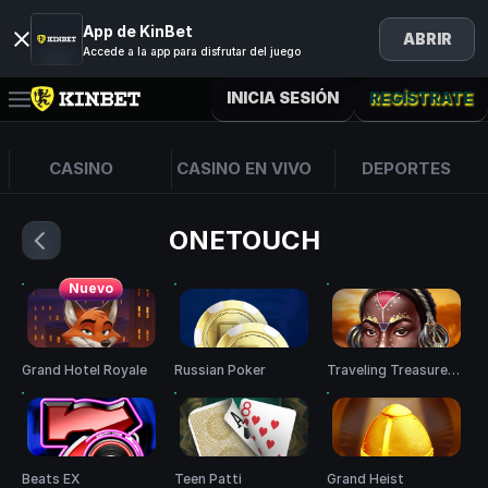
App de KinBet
ABRIR
Accede a la app para disfrutar del juego
INICIA SESIÓN
REGÍSTRATE
CASINO
CASINO EN VIVO
DEPORTES
ONETOUCH
Nuevo
Grand Hotel Royale
Russian Poker
Traveling Treasures Africa
Beats EX
Teen Patti
Grand Heist